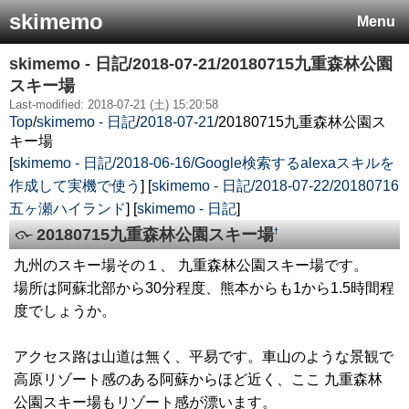
skimemo
Menu
skimemo - 日記/2018-07-21/20180715九重森林公園
スキー場
Last-modified: 2018-07-21 (土) 15:20:58
Top
/
skimemo - 日記
/
2018-07-21
/
20180715九重森林公園ス
キー場
[
skimemo - 日記/2018-06-16/Google検索するalexaスキルを
作成して実機で使う
] [
skimemo - 日記/2018-07-22/20180716
五ヶ瀬ハイランド
] [
skimemo - 日記
]
20180715九重森林公園スキー場
†
九州のスキー場その１、 九重森林公園スキー場です。
場所は阿蘇北部から30分程度、熊本からも1から1.5時間程
度でしょうか。
アクセス路は山道は無く、平易です。車山のような景観で
高原リゾート感のある阿蘇からほど近く、ここ 九重森林
公園スキー場もリゾート感が漂います。