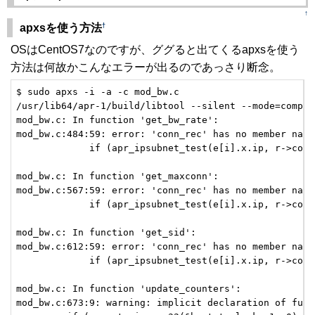
↑
†
apxsを使う方法
OSはCentOS7なのですが、ググると出てくるapxsを使う
方法は何故かこんなエラーが出るのであっさり断念。
$ sudo apxs -i -a -c mod_bw.c

/usr/lib64/apr-1/build/libtool --silent --mode=compil
mod_bw.c: In function 'get_bw_rate':

mod_bw.c:484:59: error: 'conn_rec' has no member name
             if (apr_ipsubnet_test(e[i].x.ip, r->conn
                                                      
mod_bw.c: In function 'get_maxconn':

mod_bw.c:567:59: error: 'conn_rec' has no member name
             if (apr_ipsubnet_test(e[i].x.ip, r->conn
                                                      
mod_bw.c: In function 'get_sid':

mod_bw.c:612:59: error: 'conn_rec' has no member name
             if (apr_ipsubnet_test(e[i].x.ip, r->conn
                                                      
mod_bw.c: In function 'update_counters':

mod_bw.c:673:9: warning: implicit declaration of func