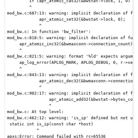
         if (apr_atomic_cas32(&bwstat->lock, 1, 0) == 
         ^

mod_bw.c:687:13: warning: implicit declaration of fun
             apr_atomic_set32(&bwstat->lock, 0);

             ^

mod_bw.c: In function 'bw_filter':

mod_bw.c:818:5: warning: implicit declaration of func
     apr_atomic_inc32(&bwmaxconn->connection_count);

     ^

mod_bw.c:821:5: warning: format '%ld' expects argumen
     ap_log_error(APLOG_MARK, APLOG_DEBUG, 0, r->serve
     ^

mod_bw.c:843:13: warning: implicit declaration of fun
             apr_atomic_dec32(&bwmaxconn->connection_c
             ^

mod_bw.c:902:17: warning: implicit declaration of fun
                 apr_atomic_add32(&bwstat->bytes_count
                 ^

mod_bw.c: At top level:

mod_bw.c:462:12: warning: 'is_ip' defined but not use
 static int is_ip(const char *host)

            ^

apxs:Error: Command failed with rc=65536