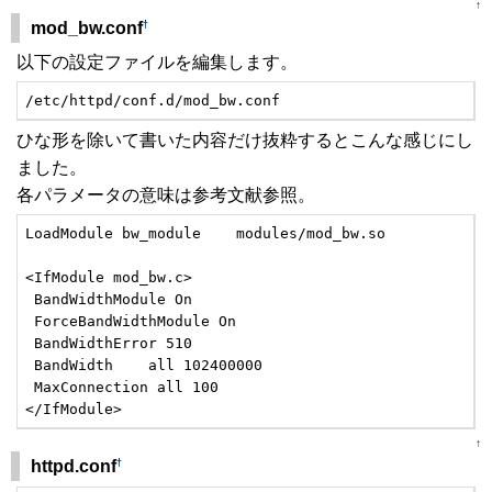
↑
†
mod_bw.conf
以下の設定ファイルを編集します。
/etc/httpd/conf.d/mod_bw.conf
ひな形を除いて書いた内容だけ抜粋するとこんな感じにし
ました。
各パラメータの意味は参考文献参照。
LoadModule bw_module    modules/mod_bw.so

<IfModule mod_bw.c>

 BandWidthModule On

 ForceBandWidthModule On

 BandWidthError 510

 BandWidth    all 102400000

 MaxConnection all 100

</IfModule>
↑
†
httpd.conf