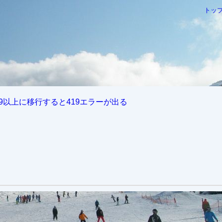
トッ
ravel5.6.9以上に移行すると419エラーが出る