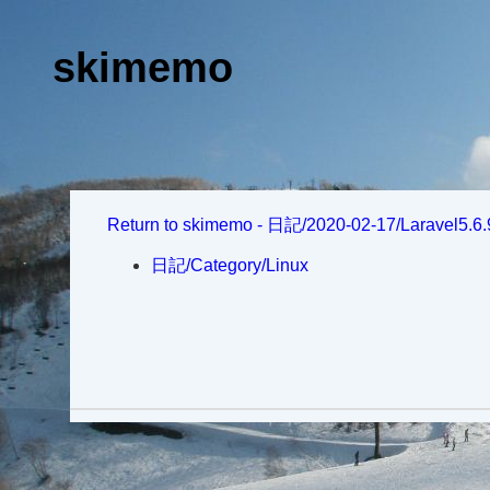
skimemo
Return to skimemo - 日記/2020-02-17/La
日記/Category/Linux