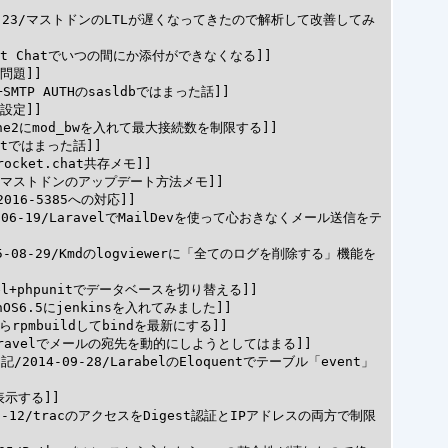
8-07-23/マストドンのLTLが遅くなってきたので解析して改善してみ
ocket Chatでいつの間にか添付ができなくなる]]

問題]]

x+SMTP AUTHのsasldbではまった話]]

設定]]

pache2にmod_bwを入れて最大接続数を制限する]]

ostではまった話]]

/rocket.chat共存メモ]]

todonマストドンのアップデート方法メモ]]

-2016-5385への対応]]

16-06-19/LaravelでMailDevを使って心おきなくメール送信をテ
015-08-29/Kmdのlogviewerに「全てのログを削除する」機能を
ravel+phpunitでデータベースを切り替える]]

enOS6.5にjenkinsを入れてみました]]

eからrpmbuildしてbindを最新にする]]

4/Laravelでメールの宛先を動的にしようとしてはまる]]

記/2014-09-28/LarabelのEloquentでテーブル「event」
表示する]]

4-07-12/tracのアクセスをDigest認証とIPアドレスの両方で制限