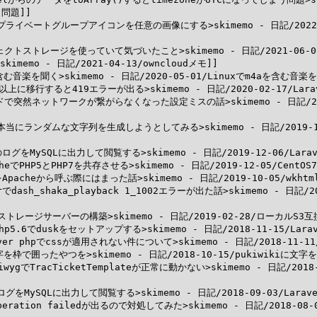
問題]]

etChatのプライベートグループアイコンを任意の画像にする>skimemo - 日記/2
らのオブジェクトストレージを使っていて気づいたこと>skimemo - 日記/2021
>skimemo - 日記/2021-04-13/owncloudメモ]]

4aを含む音楽を聞く>skimemo - 日記/2020-05-01/Linuxでm4aを含む音楽を
l5.6.9以上に移行すると419エラーが出る>skimemo - 日記/2020-02-17/L
らのクラウドで突然ネットワークが繋がらなくなった設定ミスの話>skimemo - 日
Scriptで本当にランダムな文字列を生成しようとしてみる>skimemo - 日記/20
5.6~のログをMySQLに出力して閲覧する>skimemo - 日記/2019-12-06/La
pacheでPHP5とPHP7を共存させる>skimemo - 日記/2019-12-05/CentO
opdfをApacheから呼ぶ際にはまった話>skimemo - 日記/2019-10-05/wk
prでdash_shaka_playback 1_1002エラーが出た話>skimemo - 日記/201
S3互換ストレージサーバーの構築>skimemo - 日記/2019-02-28/ローカル
.4+php5.6でduskをセットアップする>skimemo - 日記/2018-11-15/La
のclover phpでcssが適用されない件について>skimemo - 日記/2018-11-
kiに文字を枠で囲ったやつを>skimemo - 日記/2018-10-15/pukiwikiに文
ysiwygでTracTicketTemplateが正常に動かない>skimemo - 日記/2018
5.4のログをMySQLに出力して閲覧する>skimemo - 日記/2018-09-03/La
SL operation failedが出るので対処してみた>skimemo - 日記/2018-0