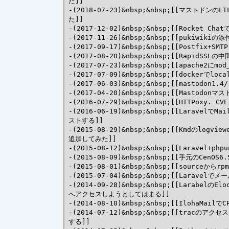
た]]

-(2018-07-23)&nbsp;&nbsp;[[マスト
た]]

-(2017-12-02)&nbsp;&nbsp;[[Rocket
-(2017-11-26)&nbsp;&nbsp;[[pukiwik
-(2017-09-17)&nbsp;&nbsp;[[Postfix+S
-(2017-08-20)&nbsp;&nbsp;[[RapidSS
-(2017-07-23)&nbsp;&nbsp;[[apache
-(2017-07-09)&nbsp;&nbsp;[[dockerでl
-(2017-06-03)&nbsp;&nbsp;[[mastodon1.
-(2017-04-20)&nbsp;&nbsp;[[Masto
-(2016-07-29)&nbsp;&nbsp;[[HTTPoxy. C
-(2016-06-19)&nbsp;&nbsp;[[Larav
ストする]]

-(2015-08-29)&nbsp;&nbsp;[[Kmdのl
追加してみた]]

-(2015-08-12)&nbsp;&nbsp;[[Laravel
-(2015-08-09)&nbsp;&nbsp;[[手元のCenO
-(2015-08-01)&nbsp;&nbsp;[[sourceから
-(2015-07-04)&nbsp;&nbsp;[[Lara
-(2014-09-28)&nbsp;&nbsp;[[Larabe
へアクセスしようとしてはまる]]

-(2014-08-10)&nbsp;&nbsp;[[IlohaMail
-(2014-07-12)&nbsp;&nbsp;[[tracの
する]]
