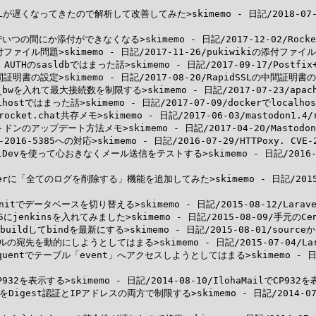
ドンのLTLが遅くなってきたので解析して改善してみた>skimemo - 日記/201
 Chatでいつの間にか添付ができなくなる>skimemo - 日記/2017-12-02/R
iの添付ファイル問題>skimemo - 日記/2017-11-26/pukiwikiの添付ファイル
MTP AUTHのsasldbではまった話>skimemo - 日記/2017-09-17/Postfi
Lの中間証明書の設定>skimemo - 日記/2017-08-20/RapidSSLの中間証明書の
2にmod_bwを入れて最大接続数を制限する>skimemo - 日記/2017-07-23/a
ocalhostではまった話>skimemo - 日記/2017-07-09/dockerでlocalh
4/rocket.chat共存メモ>skimemo - 日記/2017-06-03/mastodon1.4
donマストドンのアップデート方法メモ>skimemo - 日記/2017-04-20/Mas
VE-2016-5385への対応>skimemo - 日記/2016-07-29/HTTPoxy. CVE
elでMailDevを使って心おきなくメール送信をテストする>skimemo - 日記/20
ogviewerに「全てのログを削除する」機能を追加してみた>skimemo - 日記/2
+phpunitでデータベースを切り替える>skimemo - 日記/2015-08-12/La
S6.5にjenkinsを入れてみました>skimemo - 日記/2015-08-09/手元のC
rpmbuildしてbindを最新にする>skimemo - 日記/2015-08-01/sourc
velでメールの宛先を動的にしようとしてはまる>skimemo - 日記/2015-07-0
lのEloquentでテーブル「event」へアクセスしようとしてはまる>skimemo - 日
でCP932を表示する>skimemo - 日記/2014-08-10/IlohaMailでCP932を
アクセスをDigest認証とIPアドレスの両方で制限する>skimemo - 日記/201