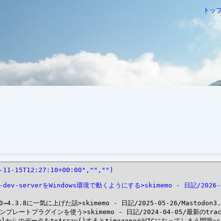
トッ
-11-15T12:27:10+00:00","","")
/cms-dev-serverをWindows環境で動くようにする>skimemo - 日記/2026
3.4.0→4.3.8に一気に上げた話>skimemo - 日記/2025-05-26/Mastodon
racでテンプレートプラグインを使う>skimemo - 日記/2024-04-05/最新の
でModelからのデータをtoArray()するとtimezoneがUTCになってしまう問題>s