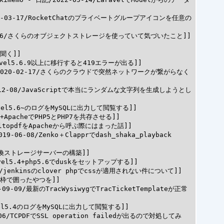
022-03-17/RocketChatのプライベートグループアイコンを任意の
-06-06/さくらのオブジェクトストレージを使っていて気づいたこと]]

聞く]]

aravel5.6.9以上に移行すると419エラーが出る]]

記/2020-02-17/さくらのクラウドで突然ネットワークが繋がらなく
19-12-08/JavaScriptで本当にランダムな文字列を生成しようとし
ravel5.6~のログをMySQLに出力して閲覧する]]

S7+ApacheでPHP5とPHP7を共存させる]]

htmltopdfをApacheから呼ぶ際にはまった話]]

9-06-08/Zenko＋Clapprでdash_shaka_playback 
S3互換ストレージサーバーの構築]]

ravel5.4+php5.6でduskをセットアップする]]

11/jenkinsのclover phpでcssが適用されない件について]]

字を枠で囲ったやつを]]

-09-09/最新のTracWysiwygでTracTicketTemplateが正常
ravel5.4のログをMySQLに出力して閲覧する]]

8-06/TCPDFでSSL operation failedが出るので対処してみ