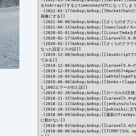
をtoArray()するとtimezoneがUTCになってしまう
-(2022-03-17)&nbsp;&nbsp;[[Rock
画像にする]]

-(2021-06-06)&nbsp;&nbsp;[[さく
-(2021-04-13)&nbsp;&nbsp;[[owncloudメモ
-(2020-05-01)&nbsp;&nbsp;[[Linuxでm
-(2020-02-17)&nbsp;&nbsp;[[Larave
-(2020-02-17)&nbsp;&nbsp;[[さく
なった設定ミスの話]]

-(2019-12-08)&nbsp;&nbsp;[[Java
てみる]]

-(2019-12-06)&nbsp;&nbsp;[[Laravel
-(2019-12-05)&nbsp;&nbsp;[[CentOS7+A
-(2019-10-05)&nbsp;&nbsp;[[wkhtmlt
-(2019-06-08)&nbsp;&nbsp;[[Zenko＋Clap
1_1002エラーが出た話]]

-(2019-02-28)&nbsp;&nbsp;[[ローカル
-(2018-11-15)&nbsp;&nbsp;[[Laravel5
-(2018-11-11)&nbsp;&nbsp;[[jenkins
-(2018-10-15)&nbsp;&nbsp;[[pukiwi
-(2018-09-09)&nbsp;&nbsp;[[最新のTracW
に動かない]]

-(2018-09-03)&nbsp;&nbsp;[[Laravel
-(2018-08-06)&nbsp;&nbsp;[[TCPDFでS