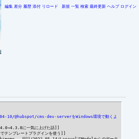
プ
編集
差分
履歴
添付
リロード
新規
一覧
検索
最終更新
ヘルプ
ログイン
-04-10/@hubspot/cms-dev-serverをWindows環境で動くよ
3.4.0→4.3.8に一気に上げた話]]

tracでテンプレートプラグインを使う]]

kimemo - 日記/2022-05-14/LaravelでModelからのデータ